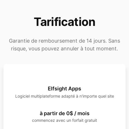
Tarification
Développement de produits
Garantie de remboursement de 14 jours. Sans
Chronologie du projet
risque, vous pouvez annuler à tout moment.
Calendriers des événements
Elfsight Apps
Logiciel multiplateforme adapté à n'importe quel site
à partir de 0$ / mois
commencez avec un forfait gratuit