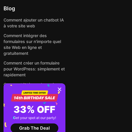
Blog
Comment ajouter un chatbot IA
à votre site web
Comment intégrer des
formulaires sur n'importe quel
site Web en ligne et
gratuitement
Comment créer un formulaire
pour WordPress: simplement et
rapidement
Comment intégrer des avis
Google gratuitement sur un site
web
Comment intégrer une fenêtre
33% OFF
contextuelle sur n'importe quel
site Web
Get your spot at our party!
Voir tous les articles
Grab The Deal