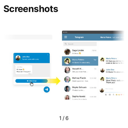
Screenshots
1
/
6