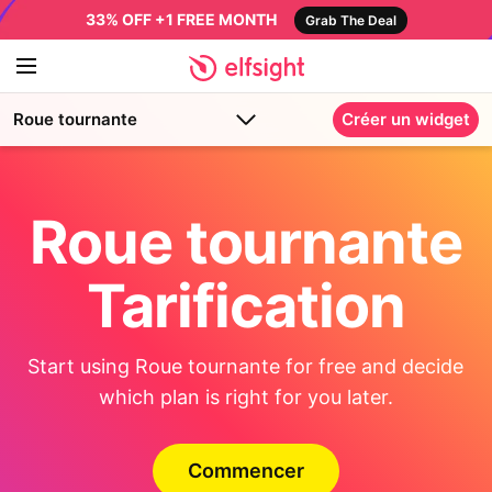
33% OFF +1 FREE MONTH
Grab The Deal
Roue tournante
Créer un widget
Roue tournante
Tarification
Start using Roue tournante for free and decide
which plan is right for you later.
Commencer