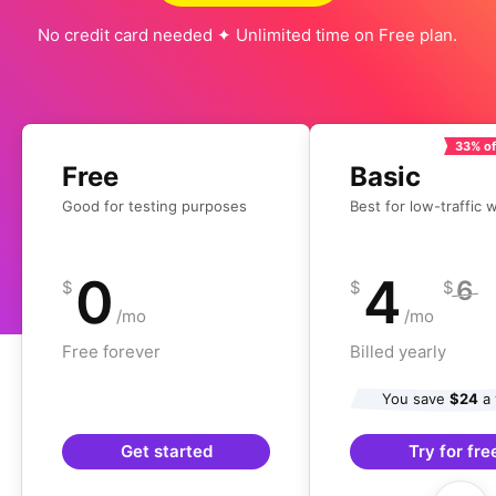
No credit card needed ✦ Unlimited time on Free plan.
33% of
Free
Basic
Good for testing purposes
Best for low-traffic 
0
4
6
$
$
$
/mo
/mo
Free forever
Billed yearly
You save
$24
a 
Get started
Try for fre