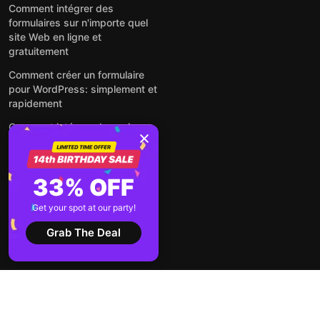
Comment intégrer des
formulaires sur n'importe quel
site Web en ligne et
gratuitement
Comment créer un formulaire
pour WordPress: simplement et
rapidement
Comment intégrer des avis
Google gratuitement sur un site
web
Comment intégrer une fenêtre
33% OFF
contextuelle sur n'importe quel
site Web
Get your spot at our party!
Voir tous les articles
Grab The Deal
2026 ©
Conditions
Politique de
Elfsight
d'utilisation
confidentialité