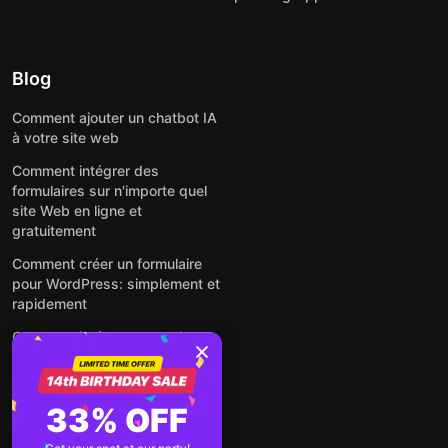
Blog
Comment ajouter un chatbot IA
à votre site web
Comment intégrer des
formulaires sur n'importe quel
site Web en ligne et
gratuitement
Comment créer un formulaire
pour WordPress: simplement et
rapidement
Comment intégrer des avis
Google gratuitement sur un site
web
Comment intégrer une fenêtre
33% OFF
contextuelle sur n'importe quel