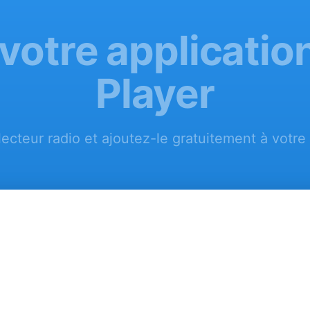
votre applicatio
Player
lecteur radio et ajoutez-le gratuitement à votre