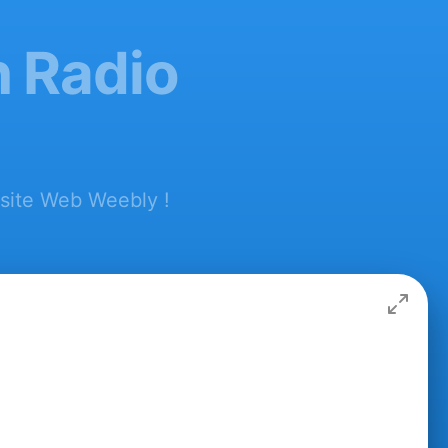
n Radio
 site Web Weebly !