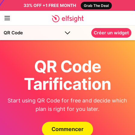
33% OFF +1 FREE MONTH
Grab The Deal
QR Code
Créer un widget
QR Code
Tarification
Start using QR Code for free and decide which
plan is right for you later.
Commencer