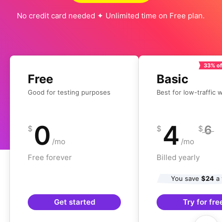
No credit card needed ✦ Unlimited time on Free plan.
33% of
Free
Basic
Good for testing purposes
Best for low-traffic 
0
4
6
$
$
$
/mo
/mo
Free forever
Billed yearly
You save
$24
a 
Get started
Try for fre