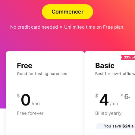
Commencer
No credit card needed ✦ Unlimited time on Free plan.
33% of
Free
Basic
Good for testing purposes
Best for low-traffic 
0
4
6
$
$
$
/mo
/mo
Free forever
Billed yearly
You save
$24
a 