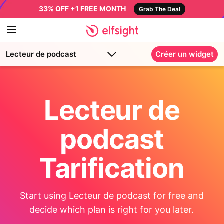
33% OFF +1 FREE MONTH
Grab The Deal
Lecteur de podcast
Créer un widget
Lecteur de
podcast
Tarification
Start using Lecteur de podcast for free and
decide which plan is right for you later.