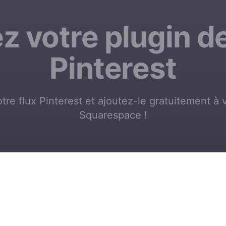
z votre plugin de
Pinterest
tre flux Pinterest et ajoutez-le gratuitement à 
Squarespace !