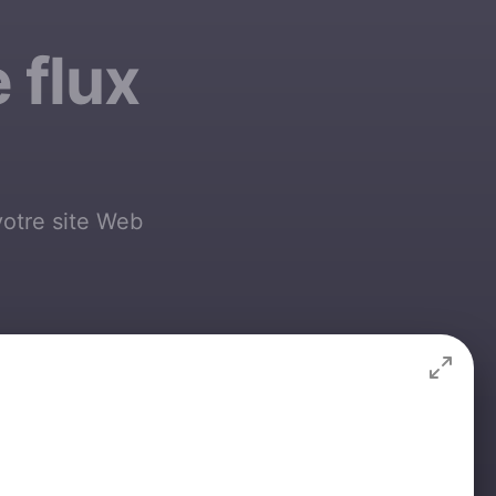
 flux
votre site Web