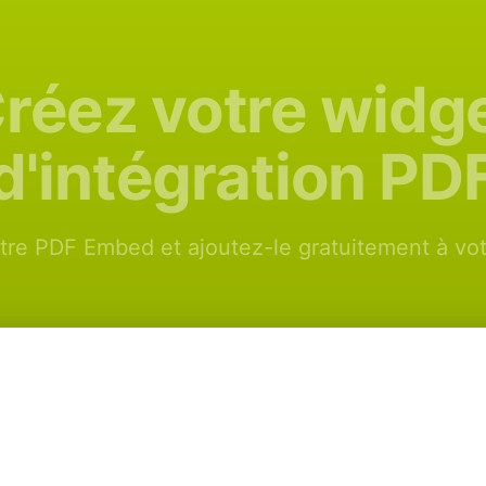
réez votre widg
d'intégration PD
tre PDF Embed et ajoutez-le gratuitement à votr