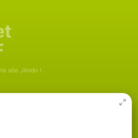
et
F
e site Jimdo !