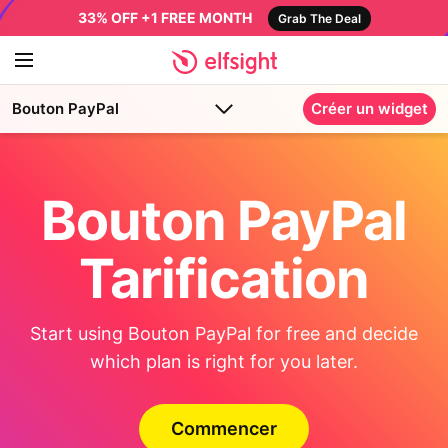
33% OFF +1 FREE MONTH
Grab The Deal
Bouton PayPal
Créer un widget
Bouton PayPal
Tarification
Start using Bouton PayPal for free and decide
which plan is right for you later.
Commencer