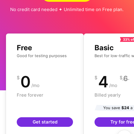
No credit card needed ✦ Unlimited time on Free plan.
33% of
Free
Basic
Good for testing purposes
Best for low-traffic 
0
4
6
$
$
$
/mo
/mo
Free forever
Billed yearly
You save
$24
a 
Get started
Try for fre