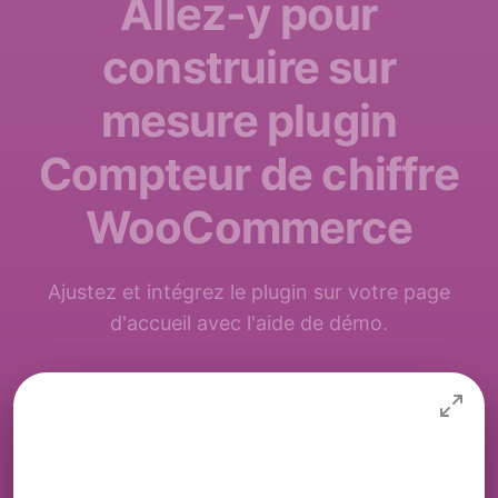
Allez-y pour
construire sur
mesure plugin
Compteur de chiffre
WooCommerce
Ajustez et intégrez le plugin sur votre page
d'accueil avec l'aide de démo.