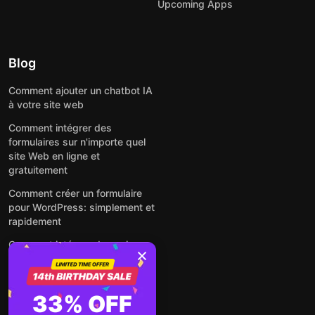
Upcoming Apps
Blog
Comment ajouter un chatbot IA
à votre site web
Comment intégrer des
formulaires sur n'importe quel
site Web en ligne et
gratuitement
Comment créer un formulaire
pour WordPress: simplement et
rapidement
Comment intégrer des avis
Google gratuitement sur un site
web
Comment intégrer une fenêtre
33% OFF
contextuelle sur n'importe quel