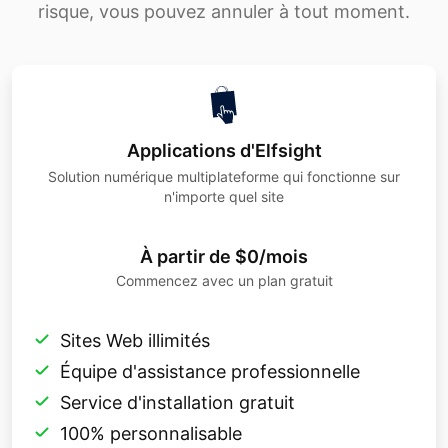
risque, vous pouvez annuler à tout moment.
Profitez au maximum du widget gratuit
Instagram en personnalisant son
apparence et paramètres adaptés à la
mise en page de votre boutique
PrestaShop.
Applications d'Elfsight
Après avoir optimisé votre flux Instagram
Solution numérique multiplateforme qui fonctionne sur
n'importe quel site
gratuitement, copiez le code
d’intégration unique en son genre et
À partir de $0/mois
collez-le dans le code HTML de votre
Commencez avec un plan gratuit
boutique PrestaShop à l’endroit où vous
souhaitez que le flux soit envoyé. être
Sites Web illimités
présenté.
Équipe d'assistance professionnelle
Service d'installation gratuit
100% personnalisable