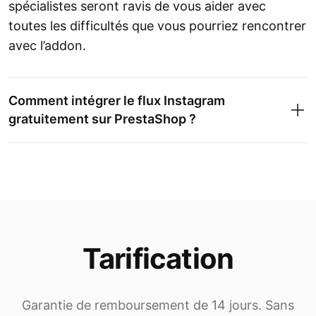
spécialistes seront ravis de vous aider avec
toutes les difficultés que vous pourriez rencontrer
avec l’addon.
Comment intégrer le flux Instagram
gratuitement sur PrestaShop ?
Tarification
À
intégrez Instagram Feed
gratuitement
sur PrestaShop, visitez le site Web
Elfsight et créez un compte gratuit.
Garantie de remboursement de 14 jours. Sans