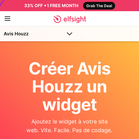
33% OFF +1 FREE MONTH
Grab The Deal
Avis Houzz
Créer Avis
Houzz un
widget
Ajoutez le widget à votre site
web. Vite. Facile. Pas de codage.