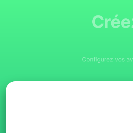
Créez
Configurez vos av