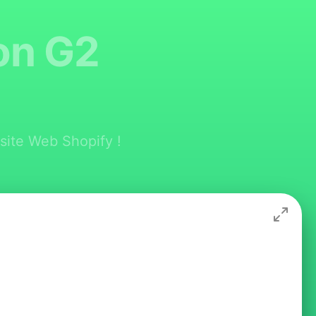
ion G2
site Web Shopify !