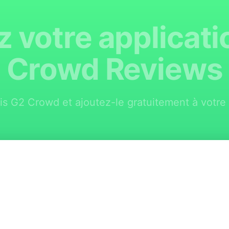
 votre applicat
Crowd Reviews
is G2 Crowd et ajoutez-le gratuitement à votre 