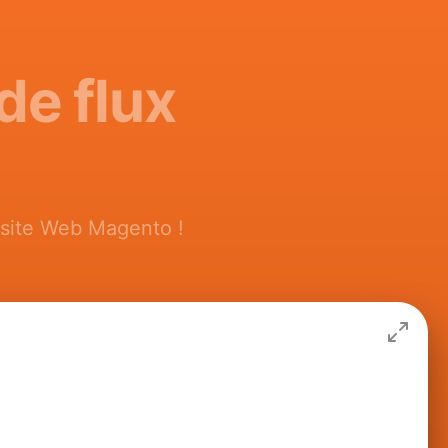
de flux
 site Web Magento !