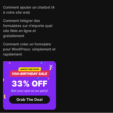
Comment ajouter un chatbot IA
à votre site web
Comment intégrer des
formulaires sur n'importe quel
site Web en ligne et
gratuitement
Comment créer un formulaire
pour WordPress: simplement et
rapidement
Comment intégrer des avis
Google gratuitement sur un site
web
Comment intégrer une fenêtre
33% OFF
contextuelle sur n'importe quel
site Web
Get your spot at our party!
Voir tous les articles
Grab The Deal