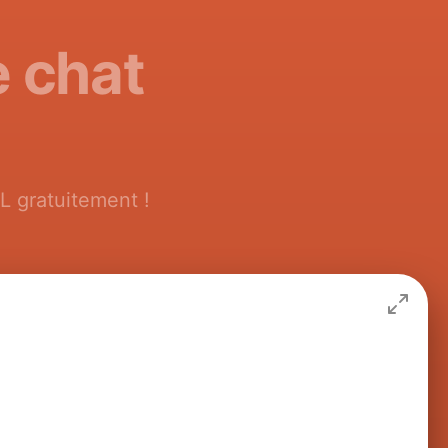
e chat
L gratuitement !