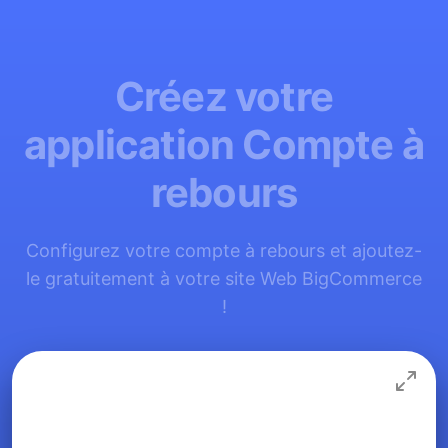
Créez votre
application Compte à
rebours
Configurez votre compte à rebours et ajoutez-
le gratuitement à votre site Web BigCommerce
!