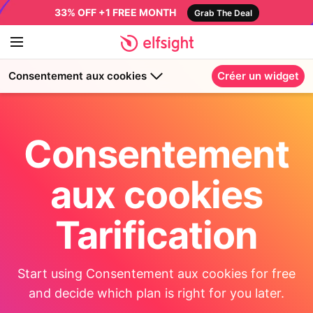
33% OFF +1 FREE MONTH
Grab The Deal
Consentement aux cookies
Créer un widget
Consentement
aux cookies
Tarification
Start using Consentement aux cookies for free
and decide which plan is right for you later.