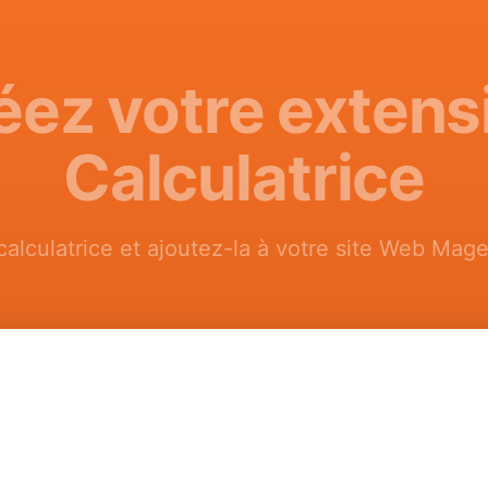
éez votre extens
Calculatrice
calculatrice et ajoutez-la à votre site Web Mage