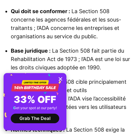
Qui doit se conformer :
La Section 508
concerne les agences fédérales et les sous-
traitants ; l’ADA concerne les entreprises et
organisations au service du public.
Base juridique :
La Section 508 fait partie du
Rehabilitation Act de 1973 ; l’ADA est une loi sur
les droits civiques adoptée en 1990.
Objectif :
La Section 508 cible principalement
les systèmes internes et outils
33% OFF
d’approvisionnement ; l’ADA vise l’accessibilité
des plateformes orientées vers les utilisateurs
Get your spot at our party!
externes.
Grab The Deal
Normes techniques :
La Section 508 exige la