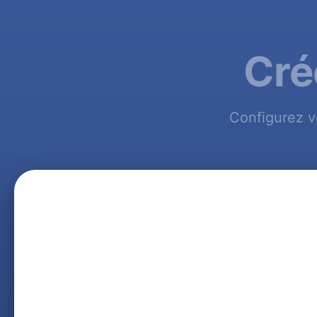
Cré
Configurez v