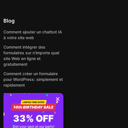
Blog
Comment ajouter un chatbot IA
à votre site web
Comment intégrer des
formulaires sur n'importe quel
site Web en ligne et
gratuitement
Comment créer un formulaire
pour WordPress: simplement et
rapidement
Comment intégrer des avis
Google gratuitement sur un site
web
Comment intégrer une fenêtre
33% OFF
contextuelle sur n'importe quel
site Web
Get your spot at our party!