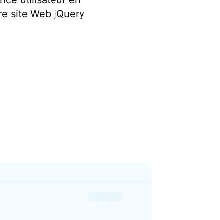
nce utilisateur en
re site Web jQuery