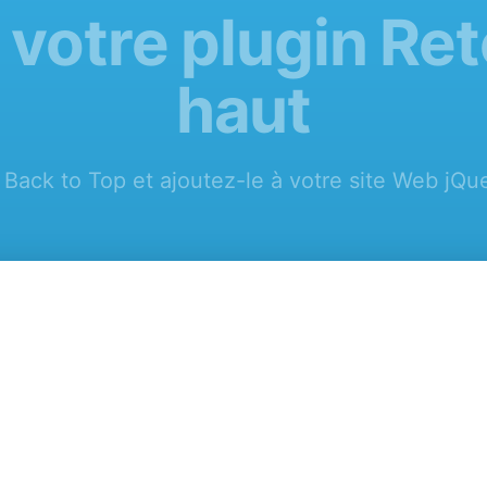
 votre plugin Ret
haut
 Back to Top et ajoutez-le à votre site Web jQue