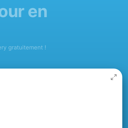
our en
ry gratuitement !