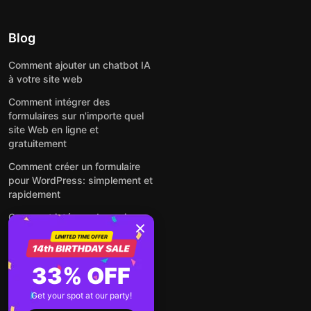
Blog
Comment ajouter un chatbot IA
à votre site web
Comment intégrer des
formulaires sur n'importe quel
site Web en ligne et
gratuitement
Comment créer un formulaire
pour WordPress: simplement et
rapidement
Comment intégrer des avis
Google gratuitement sur un site
web
Comment intégrer une fenêtre
33% OFF
contextuelle sur n'importe quel
site Web
Get your spot at our party!