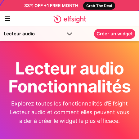
33% OFF +1 FREE MONTH
Grab The Deal
Lecteur audio
Créer un widget
Lecteur audio
Fonctionnalités
Explorez toutes les fonctionnalités d’Elfsight
Lecteur audio et comment elles peuvent vous
aider à créer le widget le plus efficace.