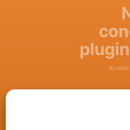
N
con
plugin
Ajustez