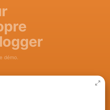
ur
opre
Blogger
ve démo.