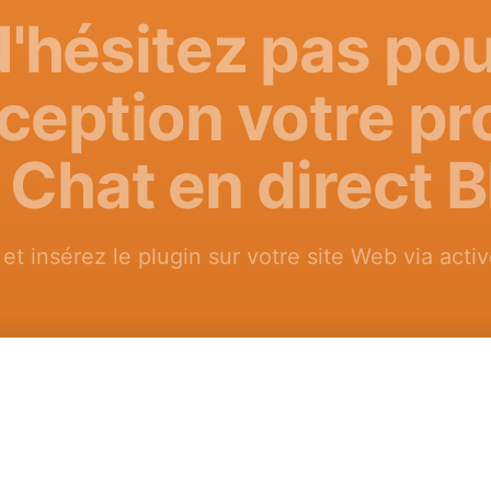
'hésitez pas po
ception votre pr
 Chat en direct 
 et insérez le plugin sur votre site Web via acti