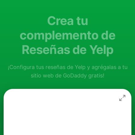
Crea tu
complemento de
Reseñas de Yelp
¡Configura tus reseñas de Yelp y agrégalas a tu
sitio web de GoDaddy gratis!