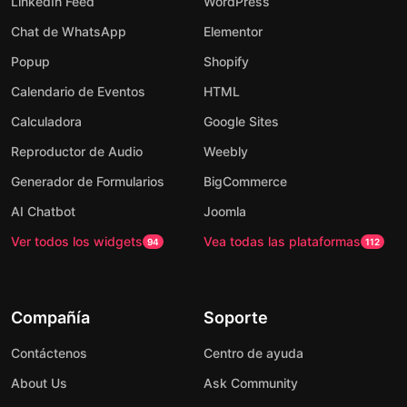
LinkedIn Feed
WordPress
Chat de WhatsApp
Elementor
Popup
Shopify
Calendario de Eventos
HTML
Calculadora
Google Sites
Reproductor de Audio
Weebly
Generador de Formularios
BigCommerce
AI Chatbot
Joomla
Ver todos los widgets
Vea todas las plataformas
94
112
Compañía
Soporte
Contáctenos
Centro de ayuda
About Us
Ask Community