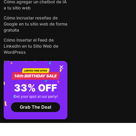
Cómo agregar un chatbot de IA
a tu sitio web
Cómo incrustar reseñas de
Google en tu sitio web de forma
gratuita
Cómo Insertar el Feed de
LinkedIn en tu Sitio Web de
WordPress
Cómo crear un formulario para
WordPress: de manera simple y
rápida
Cómo incrustar formularios en
33% OFF
cualquier sitio web en línea y
gratis
Get your spot at our party!
Ver todas las entradas
Grab The Deal