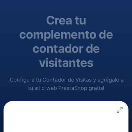
Crea tu
complemento de
contador de
visitantes
¡Configura tu Contador de Visitas y agrégalo a
tu sitio web PrestaShop gratis!