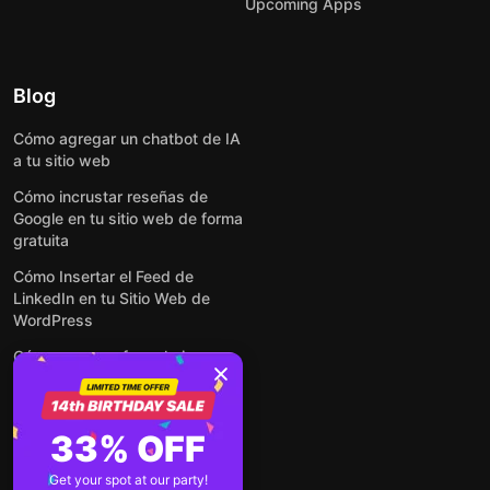
Upcoming Apps
Blog
Cómo agregar un chatbot de IA
a tu sitio web
Cómo incrustar reseñas de
Google en tu sitio web de forma
gratuita
Cómo Insertar el Feed de
LinkedIn en tu Sitio Web de
WordPress
Cómo crear un formulario para
WordPress: de manera simple y
rápida
Cómo incrustar formularios en
33% OFF
cualquier sitio web en línea y
gratis
Get your spot at our party!