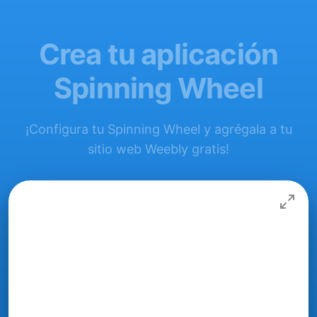
Crea tu aplicación
Spinning Wheel
¡Configura tu Spinning Wheel y agrégala a tu
sitio web Weebly gratis!