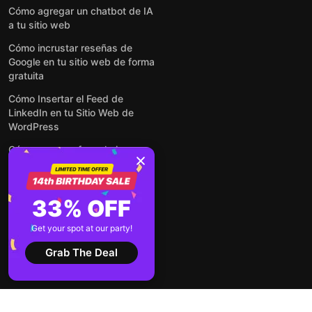
Cómo agregar un chatbot de IA
a tu sitio web
Cómo incrustar reseñas de
Google en tu sitio web de forma
gratuita
Cómo Insertar el Feed de
LinkedIn en tu Sitio Web de
WordPress
Cómo crear un formulario para
WordPress: de manera simple y
rápida
Cómo incrustar formularios en
33% OFF
cualquier sitio web en línea y
gratis
Get your spot at our party!
Ver todas las entradas
Grab The Deal