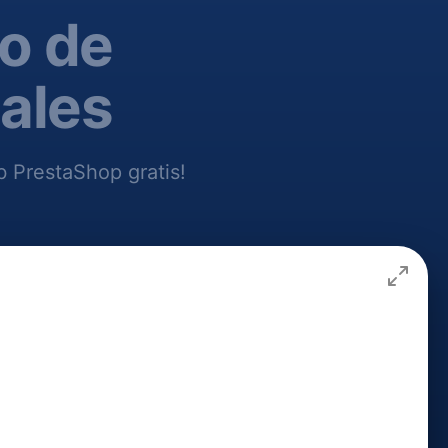
o de
iales
b PrestaShop gratis!