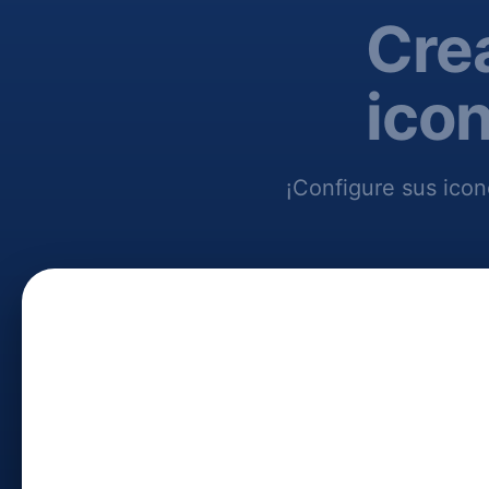
Cre
icon
¡Configure sus icon