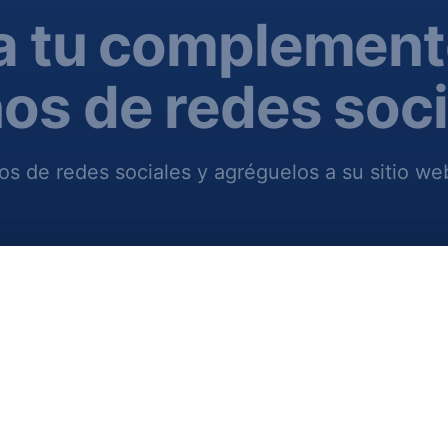
a tu complement
os de redes soc
os de redes sociales y agréguelos a su sitio we