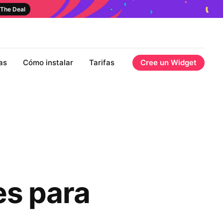
The Deal
as
Cómo instalar
Tarifas
Cree un Widget
es para