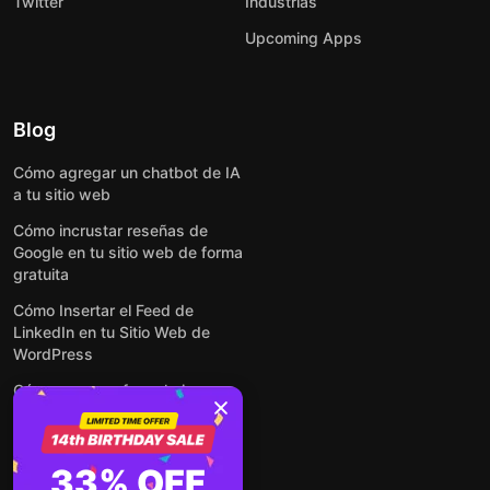
Twitter
Industrias
Upcoming Apps
Blog
Cómo agregar un chatbot de IA
a tu sitio web
Cómo incrustar reseñas de
Google en tu sitio web de forma
gratuita
Cómo Insertar el Feed de
LinkedIn en tu Sitio Web de
WordPress
Cómo crear un formulario para
WordPress: de manera simple y
rápida
Cómo incrustar formularios en
33% OFF