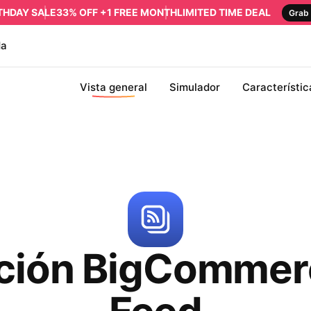
RTHDAY SALE
33% OFF +1 FREE MONTH
LIMITED TIME DEAL
Grab 
da
Vista general
Simulador
Característic
ación BigCommer