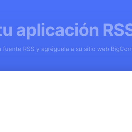
tu aplicación RS
u fuente RSS y agréguela a su sitio web BigCom