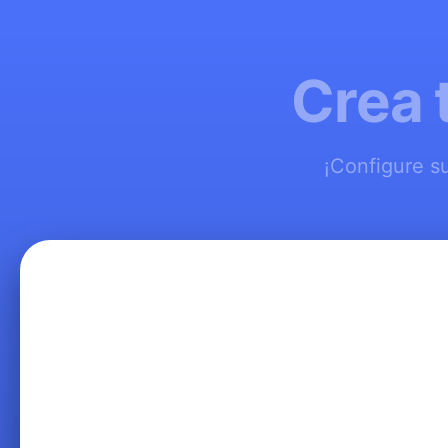
Crea 
¡Configure s