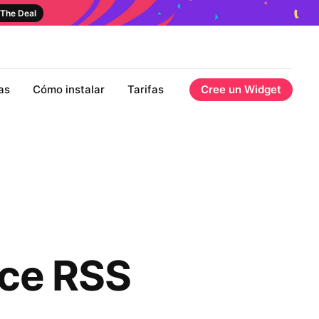
The Deal
as
Cómo instalar
Tarifas
Cree un Widget
ce RSS