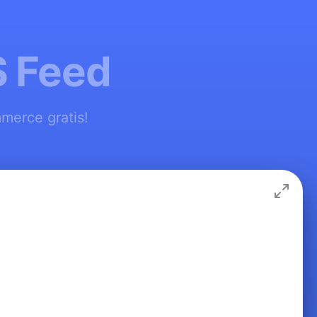
S Feed
merce gratis!