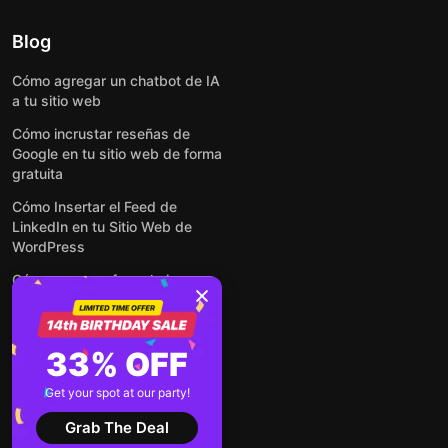
Blog
Cómo agregar un chatbot de IA
a tu sitio web
Cómo incrustar reseñas de
Google en tu sitio web de forma
gratuita
Cómo Insertar el Feed de
LinkedIn en tu Sitio Web de
WordPress
Cómo crear un formulario para
WordPress: de manera simple y
rápida
Cómo incrustar formularios en
33% OFF
cualquier sitio web en línea y
gratis
Get your spot at our party!
Ver todas las entradas
Grab The Deal