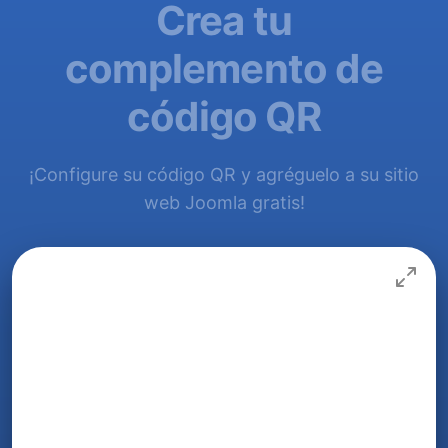
Crea tu
complemento de
código QR
¡Configure su código QR y agréguelo a su sitio
web Joomla gratis!