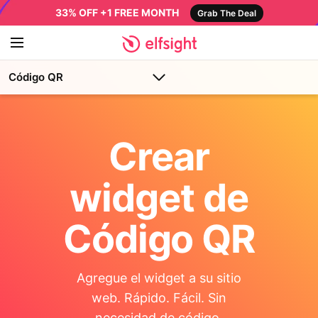
33% OFF +1 FREE MONTH
Grab The Deal
Código QR
Crear
widget de
Código QR
Agregue el widget a su sitio
web. Rápido. Fácil. Sin
necesidad de código.