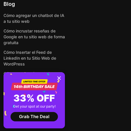
Blog
Cómo agregar un chatbot de IA
a tu sitio web
Cómo incrustar reseñas de
Google en tu sitio web de forma
gratuita
Cómo Insertar el Feed de
LinkedIn en tu Sitio Web de
WordPress
Cómo crear un formulario para
WordPress: de manera simple y
rápida
Cómo incrustar formularios en
33% OFF
cualquier sitio web en línea y
gratis
Get your spot at our party!
Ver todas las entradas
Grab The Deal