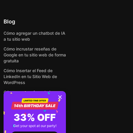
Blog
Cómo agregar un chatbot de IA
a tu sitio web
Cómo incrustar reseñas de
Google en tu sitio web de forma
gratuita
Cómo Insertar el Feed de
LinkedIn en tu Sitio Web de
WordPress
Cómo crear un formulario para
WordPress: de manera simple y
rápida
Cómo incrustar formularios en
33% OFF
cualquier sitio web en línea y
gratis
Get your spot at our party!