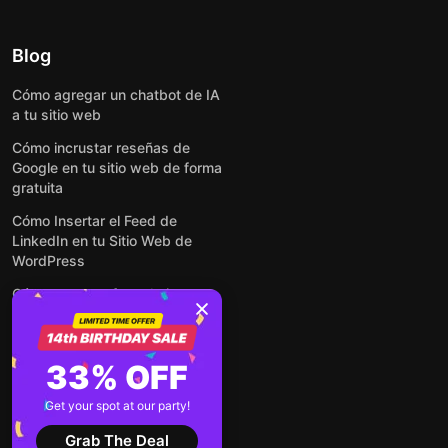
Blog
Cómo agregar un chatbot de IA
a tu sitio web
Cómo incrustar reseñas de
Google en tu sitio web de forma
gratuita
Cómo Insertar el Feed de
LinkedIn en tu Sitio Web de
WordPress
Cómo crear un formulario para
WordPress: de manera simple y
rápida
Cómo incrustar formularios en
33% OFF
cualquier sitio web en línea y
gratis
Get your spot at our party!
Ver todas las entradas
Grab The Deal