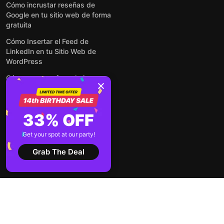
Cómo incrustar reseñas de
Google en tu sitio web de forma
gratuita
Cómo Insertar el Feed de
LinkedIn en tu Sitio Web de
WordPress
Cómo crear un formulario para
WordPress: de manera simple y
rápida
Cómo incrustar formularios en
33% OFF
cualquier sitio web en línea y
gratis
Get your spot at our party!
Ver todas las entradas
Grab The Deal
2026 ©
Términos de
Aviso de
Elfsight
servicio
privacidad