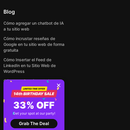
Blog
Cómo agregar un chatbot de IA
a tu sitio web
Cómo incrustar reseñas de
Google en tu sitio web de forma
gratuita
Cómo Insertar el Feed de
LinkedIn en tu Sitio Web de
WordPress
Cómo crear un formulario para
WordPress: de manera simple y
rápida
Cómo incrustar formularios en
33% OFF
cualquier sitio web en línea y
gratis
Get your spot at our party!
Ver todas las entradas
Grab The Deal