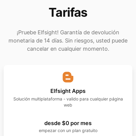
Para
integrar Instagram Feed
de forma
Tarifas
gratuita en Blogger, primero visita el sitio
web de Elfsight y crea una cuenta
gratuita.
¡Pruebe Elfsight! Garantía de devolución
monetaria de 14 días. Sin riesgos, usted puede
Usa el widget gratuito de Instagram
cancelar en cualquier momento.
personalizando su apariencia y
configuración para complementar tu sitio
de Blogger.
Después de configurar tu Instagram
Feed de forma gratuita, simplemente
Elfsight Apps
copia el código de inserción generado y
Solución multiplataforma - valido para cualquier página
web
pégalo en el HTML de tu sitio donde
deseas que se muestre el feed.
desde $0 por mes
empezar con un plan gratuito