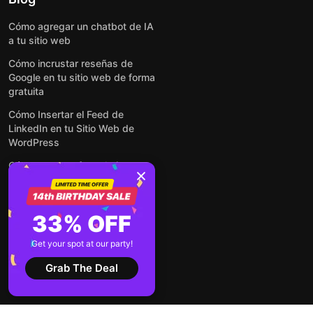
Cómo agregar un chatbot de IA
a tu sitio web
Cómo incrustar reseñas de
Google en tu sitio web de forma
gratuita
Cómo Insertar el Feed de
LinkedIn en tu Sitio Web de
WordPress
Cómo crear un formulario para
WordPress: de manera simple y
rápida
Cómo incrustar formularios en
33% OFF
cualquier sitio web en línea y
gratis
Get your spot at our party!
Ver todas las entradas
Grab The Deal