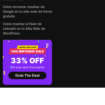
Cómo incrustar reseñas de
Google en tu sitio web de forma
gratuita
Cómo Insertar el Feed de
LinkedIn en tu Sitio Web de
WordPress
Cómo crear un formulario para
WordPress: de manera simple y
rápida
Cómo incrustar formularios en
33% OFF
cualquier sitio web en línea y
gratis
Get your spot at our party!
Ver todas las entradas
Grab The Deal
2026 ©
Términos de
Aviso de
Elfsight
servicio
privacidad