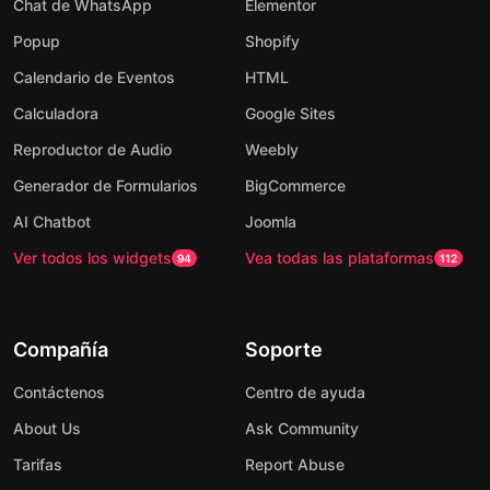
Chat de WhatsApp
Elementor
Popup
Shopify
Calendario de Eventos
HTML
Calculadora
Google Sites
Reproductor de Audio
Weebly
Generador de Formularios
BigCommerce
AI Chatbot
Joomla
Ver todos los widgets
Vea todas las plataformas
94
112
Compañía
Soporte
Contáctenos
Centro de ayuda
About Us
Ask Community
Tarifas
Report Abuse