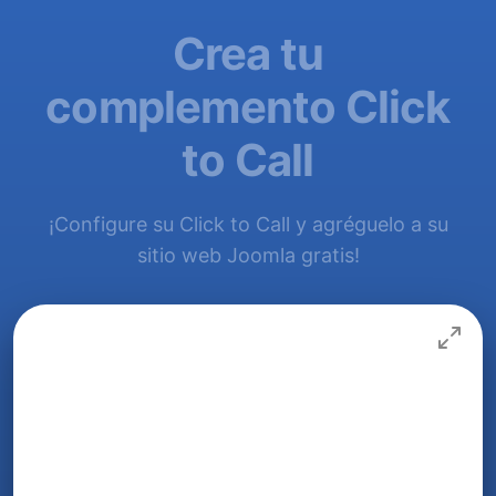
Crea tu
complemento Click
to Call
¡Configure su Click to Call y agréguelo a su
sitio web Joomla gratis!