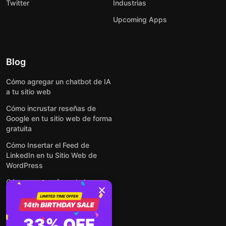
Twitter
Industrias
Upcoming Apps
Blog
Cómo agregar un chatbot de IA
a tu sitio web
Cómo incrustar reseñas de
Google en tu sitio web de forma
gratuita
Cómo Insertar el Feed de
LinkedIn en tu Sitio Web de
WordPress
Cómo crear un formulario para
WordPress: de manera simple y
rápida
Cómo incrustar formularios en
33% OFF