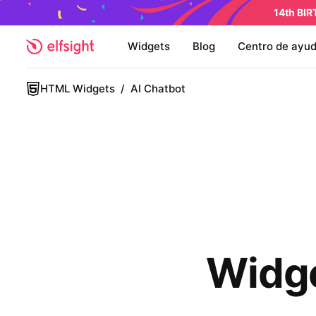
14th BI
Widgets
Blog
Centro de ayu
HTML Widgets
/
AI Chatbot
Widge