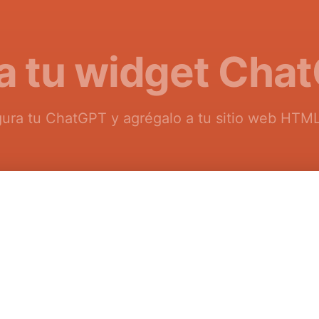
a tu widget Cha
gura tu ChatGPT y agrégalo a tu sitio web HTML 