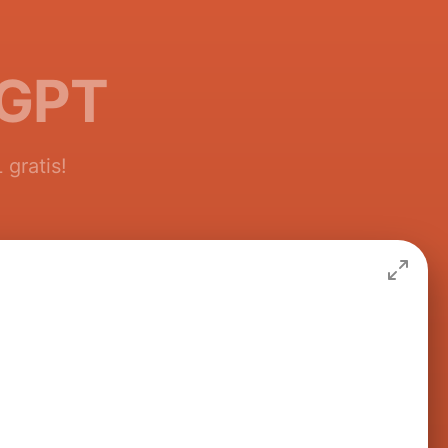
tGPT
gratis!