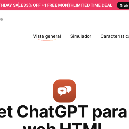
RTHDAY SALE
33% OFF +1 FREE MONTH
LIMITED TIME DEAL
Grab 
da
Vista general
Simulador
Característic
t ChatGPT para 