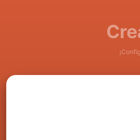
Cre
¡Confi