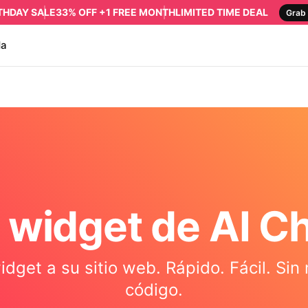
RTHDAY SALE
33% OFF +1 FREE MONTH
LIMITED TIME DEAL
Grab 
da
 widget de AI C
idget a su sitio web. Rápido. Fácil. Sin
código.