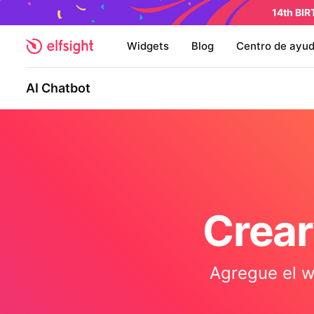
14th BI
Widgets
Blog
Centro de ayu
AI Chatbot
Crear
Agregue el w