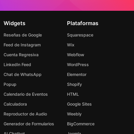
Widgets
Plataformas
Reseñas de Google
Squarespace
Feed de Instagram
Wix
Cuenta Regresiva
Webflow
LinkedIn Feed
WordPress
Chat de WhatsApp
Elementor
Popup
Shopify
Calendario de Eventos
HTML
Calculadora
Google Sites
Reproductor de Audio
Weebly
Generador de Formularios
BigCommerce
AI Chatbot
Joomla