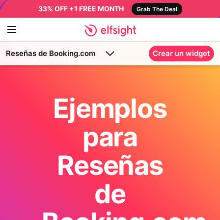
33% OFF +1 FREE MONTH
Grab The Deal
Reseñas de Booking.com
Crear un widget
Ejemplos
para
Reseñas
de