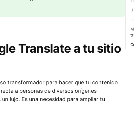
I
U
L
M
t
e Translate a tu sitio
C
paso transformador para hacer que tu contenido
onecta a personas de diversos orígenes
s un lujo. Es una necesidad para ampliar tu