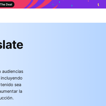
The Deal
late
n audiencias
, incluyendo
ntenido sea
 aumentar la
ucción.